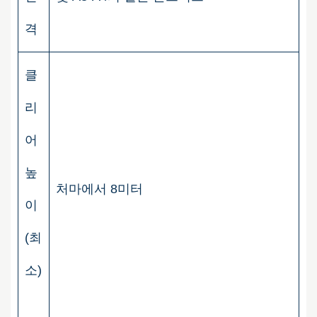
격
클
리
어
높
처마에서 8미터
이
(최
소)