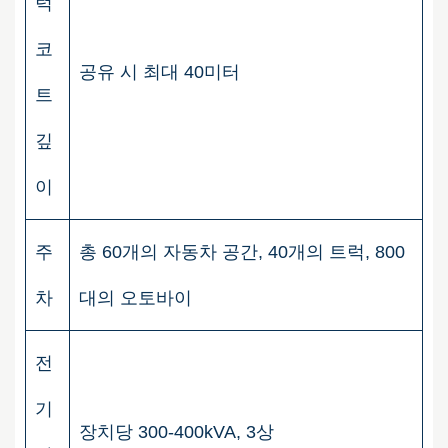
럭
코
공유 시 최대 40미터
트
깊
이
주
총 60개의 자동차 공간, 40개의 트럭, 800
차
대의 오토바이
전
기
장치당 300-400kVA, 3상