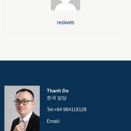
redweb
Thanh Do
한국 담당
Tel:
+84 984118128
Email: