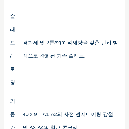
슬
래
브
경화제 및 2톤/sqm 적재량을 갖춘 턴키 방
/
식으로 강화된 기존 슬래브.
로
딩
기
동
40 x 9 – A1-A2의 사전 엔지니어링 강철
간
및 A3-A4의 철근 콘크리트