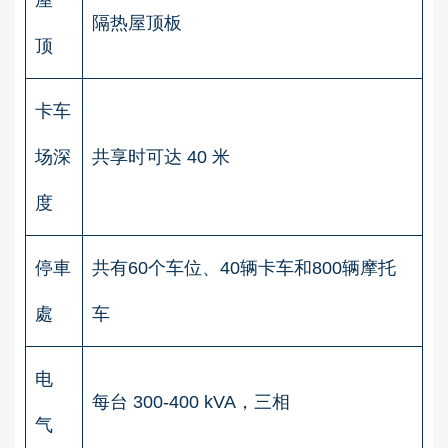
隔热屋顶板
顶
卡车
场深
共享时可达 40 米
度
停車
共有60个车位、40辆卡车和800辆摩托
處
车
电
每台 300-400 kVA，三相
气